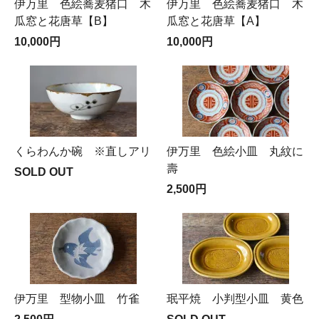
伊万里 色絵蕎麦猪口 木
伊万里 色絵蕎麦猪口 木
瓜窓と花唐草【B】
瓜窓と花唐草【A】
10,000円
10,000円
くらわんか碗 ※直しアリ
伊万里 色絵小皿 丸紋に
壽
SOLD OUT
2,500円
伊万里 型物小皿 竹雀
珉平焼 小判型小皿 黄色