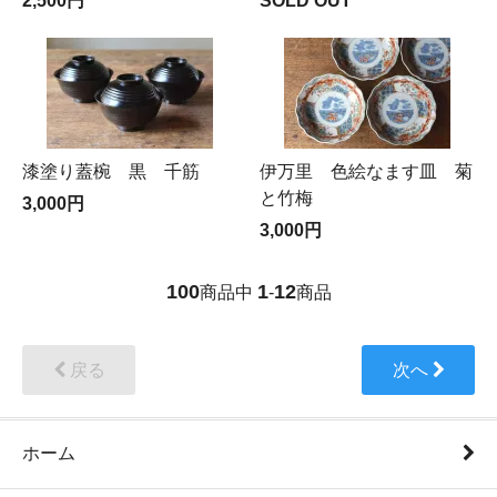
2,500円
SOLD OUT
漆塗り蓋椀 黒 千筋
伊万里 色絵なます皿 菊
と竹梅
3,000円
3,000円
100
1
12
商品中
-
商品
戻る
次へ
ホーム