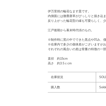
伊万里焼の輪花なます皿です。
内側面には微塵唐草がびっしりと描き込
反り上がった輪花型の縁も可愛らしく、
江戸後期から幕末時代頃のもの。
※制作時に窯の中でできた黒点や凹み、
※在庫内で多少の個体差がございますが
それぞれの風合いの差は骨董の特徴の一
直径 約15cm
高さ 約3.5ｃcm
在庫状況
SOL
購入数
Sold