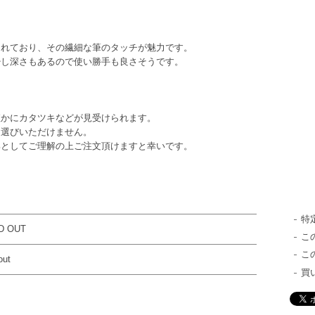
まれており、その繊細な筆のタッチが魅力です。
少し深さもあるので使い勝手も良さそうです。
僅かにカタツキなどが見受けられます。
お選びいただけません。
部としてご理解の上ご注文頂けますと幸いです。
特
D OUT
こ
こ
out
買