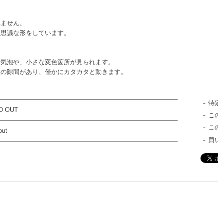
れません。
不思議な形をしています。
々気泡や、小さな変色箇所が見られます。
程の隙間があり、僅かにカタカタと動きます。
特
D OUT
こ
こ
out
買