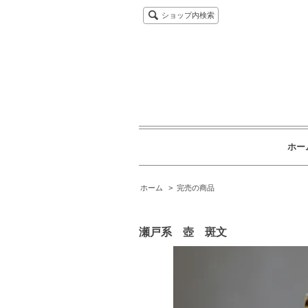
ショップ内検索
ホー
ホーム
>
完売の商品
瀬戸系 壺 斑文