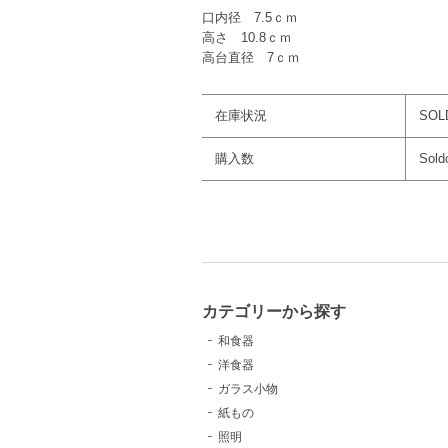
口内径 7.5ｃｍ
高さ 10.8ｃｍ
高台直径 7ｃｍ
在庫状況
SOL
購入数
Sold
カテゴリーから探す
和食器
洋食器
ガラス小物
紙もの
照明